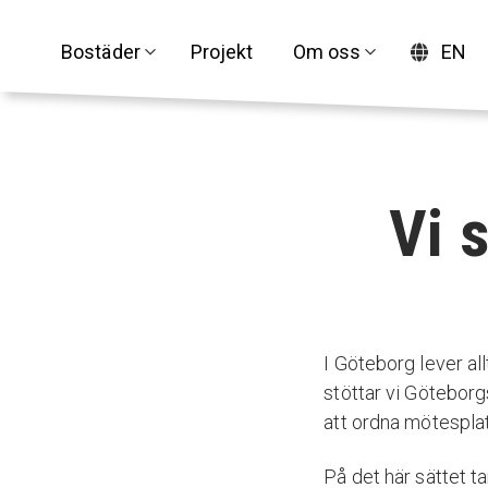
Bostäder
Projekt
Om oss
EN
Vi 
I Göteborg lever all
stöttar vi Göteborg
att ordna mötespla
På det här sättet t