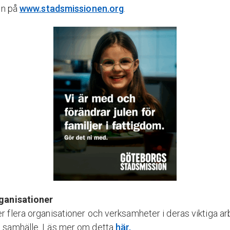
 in på
www.stadsmissionen.org
.
rganisationer
r flera organisationer och verksamheter i deras viktiga ar
e samhälle. Läs mer om detta
här.