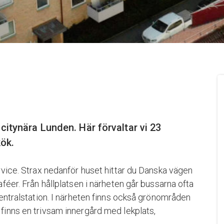
citynära Lunden. Här förvaltar vi 23
kök.
rvice. Strax nedanför huset hittar du Danska vägen
féer. Från hållplatsen i närheten går bussarna ofta
centralstation. I närheten finns också grönområden
finns en trivsam innergård med lekplats,