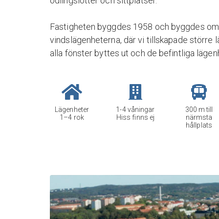
odlingslotter och sittplatser.
Fastigheten byggdes 1958 och byggdes om
vindslägenheterna, där vi tillskapade störr
alla fönster byttes ut och de befintliga lägen
Lägenheter
1-4 våningar
300 m till
1–4 rok
Hiss finns ej
närmsta
hållplats